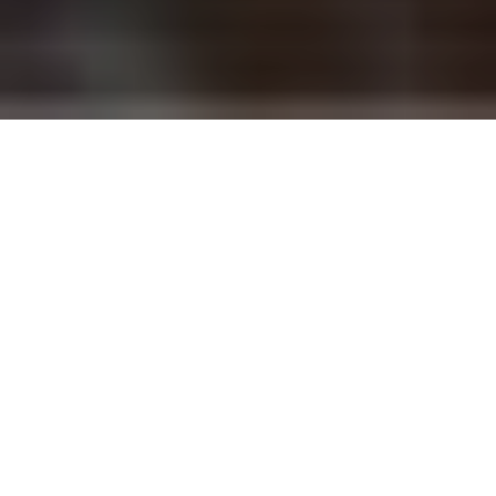
Creëer Het Leven Dat
Bij Je Past. Wat houdt
dat in?
Dat is natuurlijk voor iedereen anders. In het
kort betekent het voor mij dat ik mijn leven
naar eigen inzicht leid en mij niet laat
blokkeren door wat anderen denken of wat
men verwacht. Bijvoorbeeld dat je netjes doet
wat iemand vanuit de politiek of je omgeving
verwacht. Dat betekent in verbinding met mijn