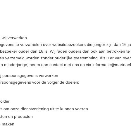
 wij verwerken
 gegevens te verzamelen over websitebezoekers die jonger zijn dan 16 
ezoeker ouder dan 16 is. Wij raden ouders dan ook aan betrokken te zij
n verzameld worden zonder ouderlijke toestemming. Als u er van overt
 minderjarige, neem dan contact met ons op via informatie@marinaelev
wij persoonsgegevens verwerken
ersoonsgegevens voor de volgende doelen:
folder
 is om onze dienstverlening uit te kunnen voeren
nsten en producten
te maken