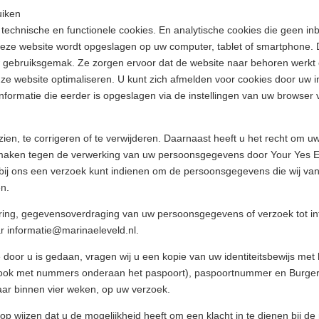
uiken
 technische en functionele cookies. En analytische cookies die geen i
 deze website wordt opgeslagen op uw computer, tablet of smartphone. D
w gebruiksgemak. Ze zorgen ervoor dat de website naar behoren werkt
ze website optimaliseren. U kunt zich afmelden voor cookies door uw in
nformatie die eerder is opgeslagen via de instellingen van uw browser 
ien, te corrigeren of te verwijderen. Daarnaast heeft u het recht om 
 maken tegen de verwerking van uw persoonsgegevens door Your Yes En
bij ons een verzoek kunt indienen om de persoonsgegevens die wij va
en.
jdering, gegevensoverdraging van uw persoonsgegevens of verzoek tot 
 informatie@marinaeleveld.nl.
e door u is gedaan, vragen wij u een kopie van uw identiteitsbewijs me
rook met nummers onderaan het paspoort), paspoortnummer en Burger
aar binnen vier weken, op uw verzoek.
p wijzen dat u de mogelijkheid heeft om een klacht in te dienen bij de 