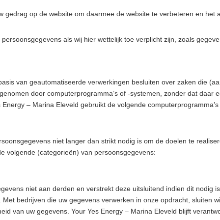
uw gedrag op de website om daarmee de website te verbeteren en het
persoonsgegevens als wij hier wettelijk toe verplicht zijn, zoals gegev
basis van geautomatiseerde verwerkingen besluiten over zaken die (a
en genomen door computerprogramma’s of -systemen, zonder dat daar 
es Energy – Marina Eleveld gebruikt de volgende computerprogramma’s
soonsgegevens niet langer dan strikt nodig is om de doelen te reali
de volgende (categorieën) van persoonsgegevens:
evens niet aan derden en verstrekt deze uitsluitend indien dit nodig 
ng. Met bedrijven die uw gegevens verwerken in onze opdracht, sluiten
kheid van uw gegevens. Your Yes Energy – Marina Eleveld blijft verantw