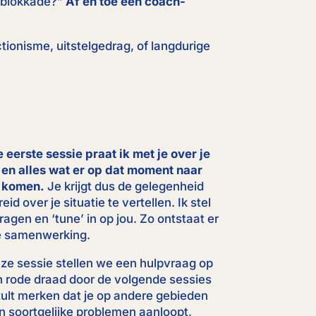
e blokkade?”
Af en toe een coach-
ctionisme, uitstelgedrag, of langdurige
 eerste sessie praat ik met je over je
en alles wat er op dat moment naar
 komen.
Je krijgt dus de gelegenheid
id over je situatie te vertellen. Ik stel
ragen en ‘tune’ in op jou. Zo ontstaat er
e samenwerking.
eze sessie stellen we een hulpvraag op
en rode draad door de volgende sessies
zult merken dat je op andere gebieden
n soortgelijke problemen aanloopt,