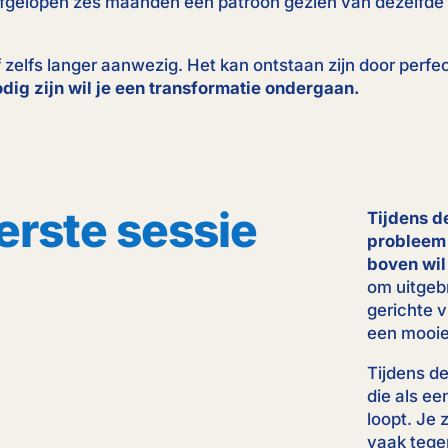
e afgelopen zes maanden een patroon gezien van dezelfd
 of zelfs langer aanwezig. Het kan ontstaan zijn door perfe
ig zijn wil je een transformatie ondergaan.
erste sessie
Tijdens de
probleem 
boven wil
om uitgebre
gerichte v
een mooi
Tijdens d
die als e
loopt. Je 
vaak tege