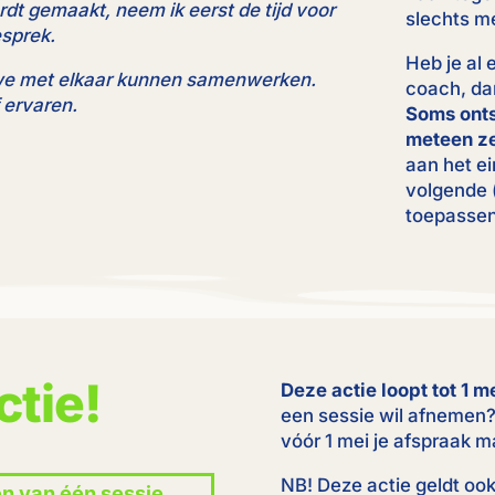
dt gemaakt, neem ik eerst de tijd voor
slechts me
esprek.
Heb je al 
we met elkaar kunnen samenwerken.
coach, dan
f ervaren.
Soms ontst
meteen ze
aan het e
volgende (
toepassen
ctie!
Deze actie loopt tot 1 m
een sessie wil afnemen?
vóór 1 mei je afspraak m
NB! Deze actie geldt oo
en van één sessie