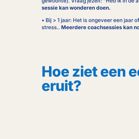
gewoonte). Vraag jezelf: “Heb ik in d
sessie kan wonderen doen.
• Bij > 1 jaar: Het is ongeveer een jaar
stress..
Meerdere coachsessies kan nod
Hoe ziet een e
eruit?