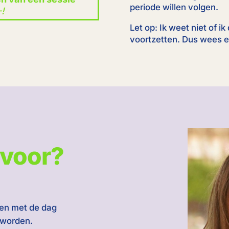
periode willen volgen.
-!
Let op: Ik weet niet of i
voortzetten. Dus wees er 
 voor?
men met de dag
t worden.