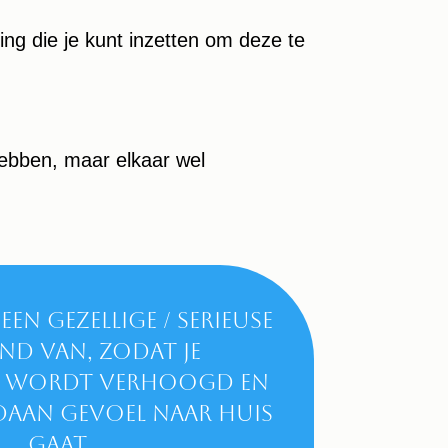
ng die je kunt inzetten om deze te
 hebben, maar elkaar wel
een gezellige / serieuse
d van, zodat je
el wordt verhoogd en
daan gevoel naar huis
gaat.