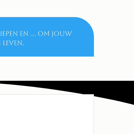
iepen en ... om jouw
 leven.