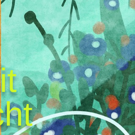
it
cht