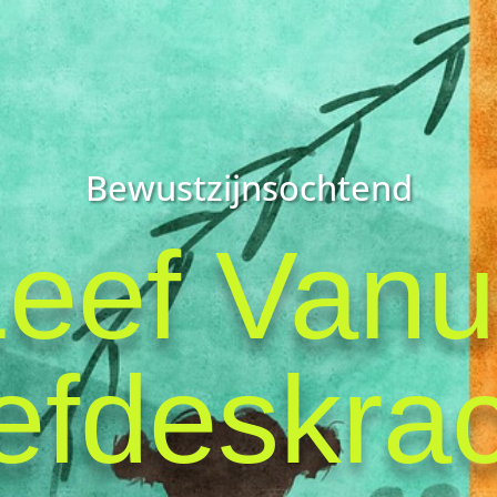
Bewustzijnsochtend
eef Vanu
efdeskra