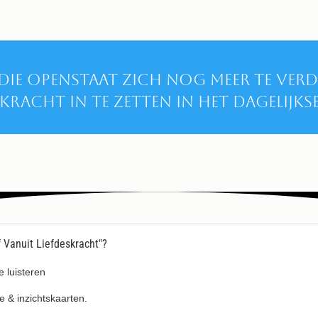
die openstaat zich nog meer te verd
skracht in te zetten in het dagelijkse
 Vanuit Liefdeskracht"?
e luisteren
e & inzichtskaarten.